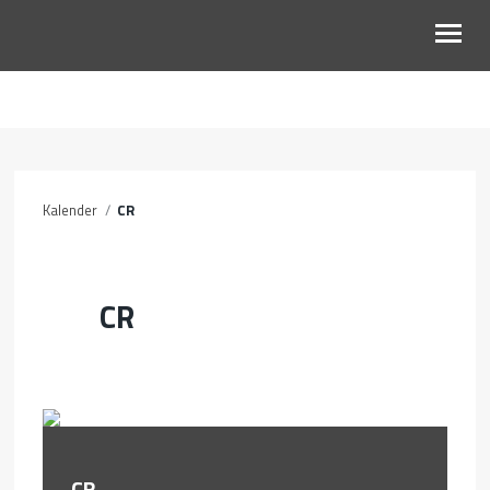
OM OSS
INFO
Kalender
/
CR
BLI MED
KALENDER
CR
KONTAKT
GI
CR